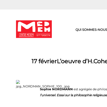
Aller
au
contenu
QUI SOMMES-NOUS
17 févrierL’oeuvre d’H.Coh
Sophie NORDMANN
est agrégée de philos
l’universel. Essai sur la philosophie religieu