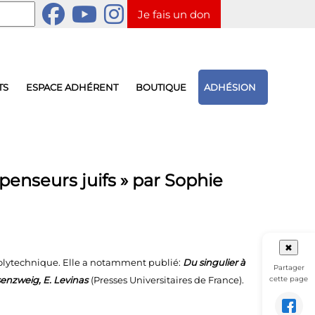
Je fais un don
TS
ESPACE ADHÉRENT
BOUTIQUE
ADHÉSION
penseurs juifs » par Sophie
✖
 Polytechnique. Elle a notamment publié:
Du singulier à
Partager
cette page
senzweig, E. Levinas
(Presses Universitaires de France).