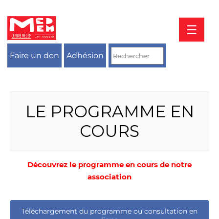
Aller
au
contenu
☰
Faire un don
Adhésion
LE PROGRAMME EN
COURS
Découvrez le programme en cours de notre
association
Téléchargement du programme ou consultation en