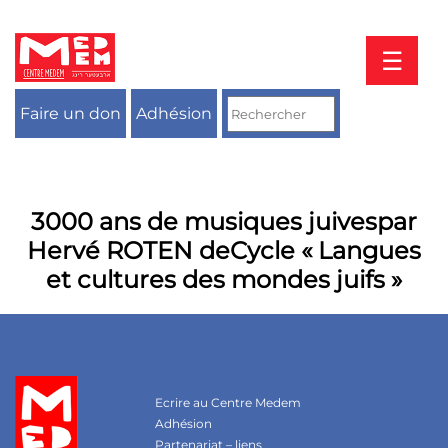
Aller
au
contenu
☰
Faire un don
Adhésion
3000 ans de musiques juivespar
Hervé ROTEN deCycle « Langues
et cultures des mondes juifs »
Ecrire au Centre Medem
Adhésion
Partenariat – liens