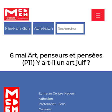
Aller
au
contenu
☰
Faire un don
Adhésion
6 mai Art, penseurs et pensées
(P11) Y a-t-il un art juif ?
Ecrire au Centre Medem
Adhésion
Partenariat – liens
Caveaux