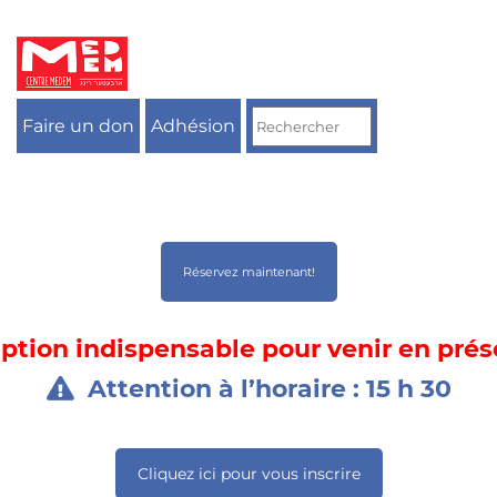
Aller
au
contenu
Faire un don
Adhésion
Réservez maintenant!
iption indispensable pour venir en prés
Attention à l’horaire : 15 h 30
Cliquez ici pour vous inscrire