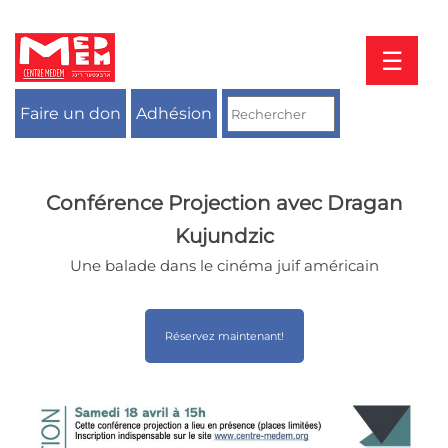
Aller
au
contenu
☰
Faire un don
Adhésion
Conférence Projection avec Dragan
Kujundzic
Une balade dans le cinéma juif américain
Réservez maintenant!