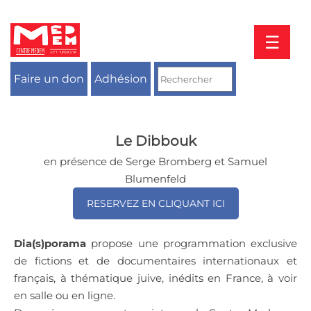
Aller
au
contenu
☰
Faire un don
Adhésion
Le Dibbouk
en présence de Serge Bromberg et Samuel
Blumenfeld
RESERVEZ EN CLIQUANT ICI
Dia(s)porama
propose une programmation exclusive
de fictions et de documentaires internationaux et
français, à thématique juive, inédits en France, à voir
en salle ou en ligne.