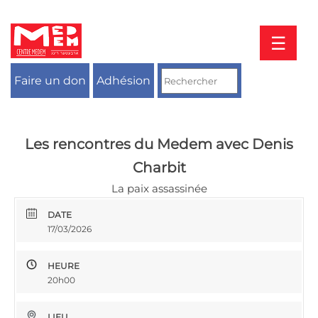
Aller
au
contenu
☰
Faire un don
Adhésion
Les rencontres du Medem avec Denis
Charbit
La paix assassinée
DATE
17/03/2026
HEURE
20h00
LIEU