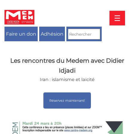
Aller
au
contenu
☰
Faire un don
Adhésion
Les rencontres du Medem avec Didier
Idjadi
Iran : islamisme et laïcité
Réservez maintenant!