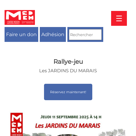
Aller
au
contenu
☰
Faire un don
Adhésion
Rallye-jeu
Les JARDINS DU MARAIS
Réservez maintenant!