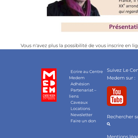
Vous n'avez plus la possibilité de vous inscrire en lig
Suivez Le Ce
Ecrire au Centre
Medem sur :
Medem
Adhésion
Partenariat –
liens
Caveaux
Locations
Newsletter
Rechercher su
Faire un don
Mentions lég