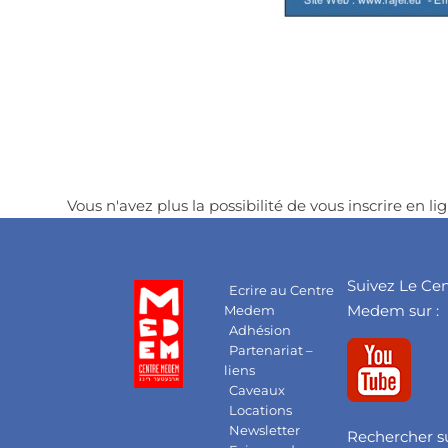
Vous n'avez plus la possibilité de vous inscrire en lig
Suivez Le Ce
Ecrire au Centre
Medem sur :
Medem
Adhésion
Partenariat –
liens
Caveaux
Locations
Newsletter
Rechercher su