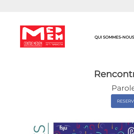
Aller
au
contenu
QUI SOMMES-NOUS
Rencontr
Parol
RESERV