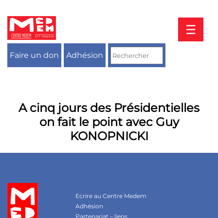
Aller
au
contenu
☰
Faire un don
Adhésion
A cinq jours des Présidentielles
on fait le point avec Guy
KONOPNICKI
Ecrire au Centre Medem
Adhésion
Partenariat – liens