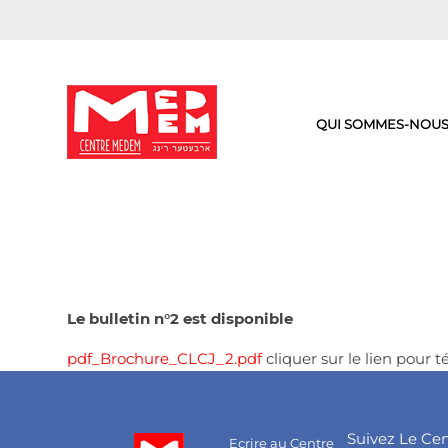
Aller
au
contenu
QUI SOMMES-NOUS
Le bulletin n°2 est disponible
pdf_Brochure_CLCJ_2.pdf
cliquer sur le lien pour 
Suivez Le Ce
Ecrire au Centre