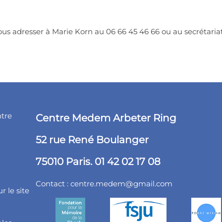
 vous adresser à Marie Korn au 06 66 45 46 66 ou au secrétar
ntre
Centre Medem Arbeter Ring
52 rue René Boulanger
75010 Paris. 01 42 02 17 08
Contact :
centre.medem@gmail.com
r le site