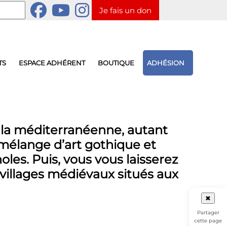
Je fais un don
TS
ESPACE ADHÉRENT
BOUTIQUE
ADHÉSION
 la méditerranéenne, autant
u mélange d’art gothique et
es. Puis, vous vous laisserez
 villages médiévaux situés aux
✖
Partager
cette page