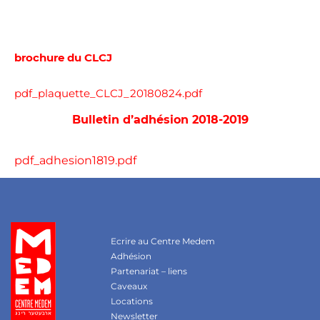
brochure du CLCJ
pdf_plaquette_CLCJ_20180824.pdf
Bulletin d’adhésion 2018-2019
pdf_adhesion1819.pdf
Ecrire au Centre Medem
Adhésion
Partenariat – liens
Caveaux
Locations
Newsletter