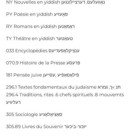
NY Nouvelles en yiddish נאָוועלעס, דערציילונגען
PY Poésie en yiddish פּאָעזיע
RY Romans en yiddish ראָמאַנען
TY Théâtre en yiddish טעאַטער
033 Encyclopédies ענציקלאָפּעדיעס
070.9 Histoire de la Presse פּרעסע
181 Pensée juive פֿילאָסאָפֿיע ,עסייען
296.1 Textes fondamentaux du judaïsme תּנ »ך, גמרא
296.4 Traditions, rites .6 chefs spirituels .8 mouvemts
רעליגיע
305 Sociologie סאָציאָלאָגיע
305.89 Livres du Souvenir יזכּור-ביכער