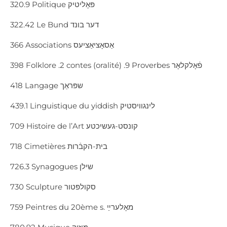
320.9 Politique פּאָליטיק
322.42 Le Bund דער בונד
366 Associations אַסאָציאַציעס
398 Folklore .2 contes (oralité) .9 Proverbes פֿאָלקלאָר
418 Langage שפּראַך
439.1 Linguistique du yiddish לינגוויסטיק
709 Histoire de l’Art קונסט-געשיכטע
718 Cimetières בית-הקבֿרות
726.3 Synagogues שילן
730 Sculpture סקולפּטור
759 Peintres du 20ème s. מאָלערײַ