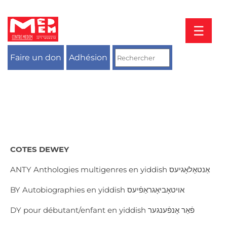
Aller
au
contenu
☰
Faire un don
Adhésion
COTES DEWEY
ANTY Anthologies multigenres en yiddish אַנטאָלאָגיעס
BY Autobiographies en yiddish אויטאָביאָגראַפֿיעס
DY pour débutant/enfant en yiddish פֿאַר אָנפֿענגער