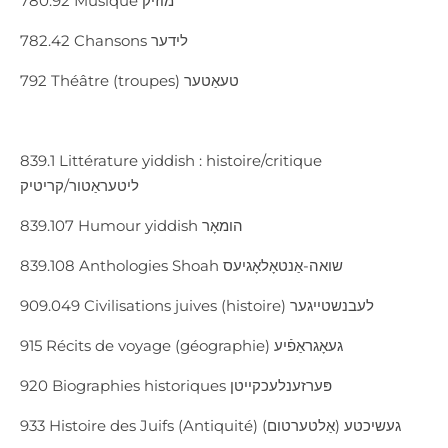
780.92 Musique מוזיק
782.42 Chansons לידער
792 Théâtre (troupes) טעאַטער
839.1 Littérature yiddish : histoire/critique
ליטעראַטור/קריטיק
839.107 Humour yiddish הומאָר
839.108 Anthologies Shoah שואה-אַנטאָלאָגיעס
909.049 Civilisations juives (histoire) לעבנשטייגער
915 Récits de voyage (géographie) געאָגראַפֿיע
920 Biographies historiques פּערזענלעכקייטן
933 Histoire des Juifs (Antiquité) געשיכטע (אַלטערטום)