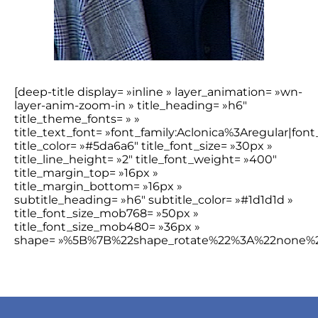
[deep-title display= »inline » layer_animation= »wn-
layer-anim-zoom-in » title_heading= »h6″
title_theme_fonts= » »
title_text_font= »font_family:Aclonica%3Aregular|f
title_color= »#5da6a6″ title_font_size= »30px »
title_line_height= »2″ title_font_weight= »400″
title_margin_top= »16px »
title_margin_bottom= »16px »
subtitle_heading= »h6″ subtitle_color= »#1d1d1d »
title_font_size_mob768= »50px »
title_font_size_mob480= »36px »
shape= »%5B%7B%22shape_rotate%22%3A%22none%