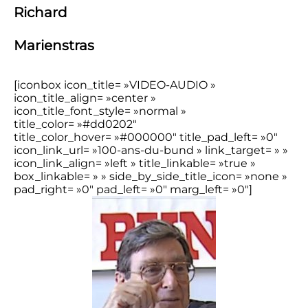
Richard
Marienstras
[iconbox icon_title= »VIDEO-AUDIO »
icon_title_align= »center »
icon_title_font_style= »normal »
title_color= »#dd0202″
title_color_hover= »#000000″ title_pad_left= »0″
icon_link_url= »100-ans-du-bund » link_target= » »
icon_link_align= »left » title_linkable= »true »
box_linkable= » » side_by_side_title_icon= »none »
pad_right= »0″ pad_left= »0″ marg_left= »0″]