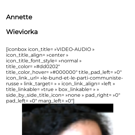
Annette
Wieviorka
[iconbox icon_title= »VIDEO-AUDIO »
icon_title_align= »center »
icon_title_font_style= »normal »
title_color= »#dd0202″
title_color_hover= »#000000″ title_pad_left= »0″
icon_link_url= »le-bund-et-le-parti-communiste-
russe » link_target= » » icon_link_align= »left »
title_linkable= »true » box_linkable= » »
side_by_side_title_icon= »none » pad_right= »0″
pad_left= »0″ marg_left= »0″]