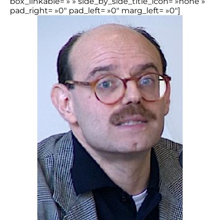
box_linkable= » » side_by_side_title_icon= »none »
pad_right= »0″ pad_left= »0″ marg_left= »0″]