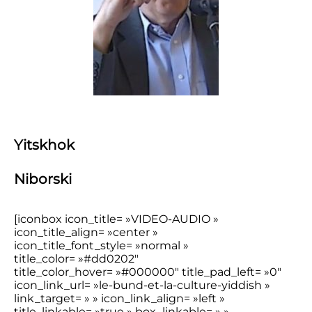
Yitskhok
Niborski
[iconbox icon_title= »VIDEO-AUDIO »
icon_title_align= »center »
icon_title_font_style= »normal »
title_color= »#dd0202″
title_color_hover= »#000000″ title_pad_left= »0″
icon_link_url= »le-bund-et-la-culture-yiddish »
link_target= » » icon_link_align= »left »
title_linkable= »true » box_linkable= » »