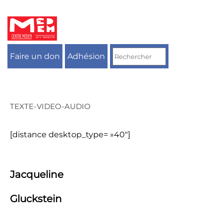
Aller
au
contenu
Faire un don
Adhésion
TEXTE-VIDEO-AUDIO
[distance desktop_type= »40″]
Jacqueline
Gluckstein