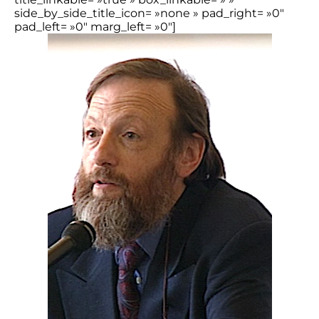
side_by_side_title_icon= »none » pad_right= »0″
pad_left= »0″ marg_left= »0″]