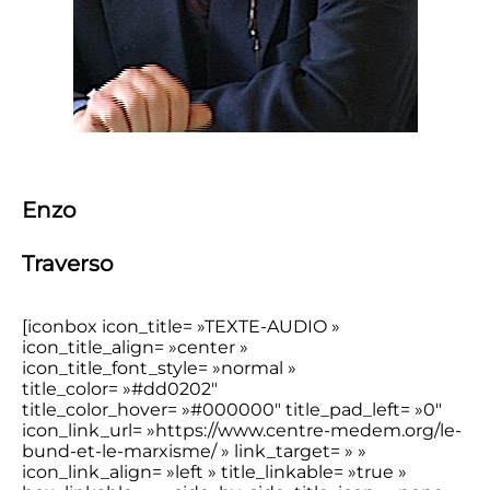
Enzo
Traverso
[iconbox icon_title= »TEXTE-AUDIO »
icon_title_align= »center »
icon_title_font_style= »normal »
title_color= »#dd0202″
title_color_hover= »#000000″ title_pad_left= »0″
icon_link_url= »https://www.centre-medem.org/le-
bund-et-le-marxisme/ » link_target= » »
icon_link_align= »left » title_linkable= »true »