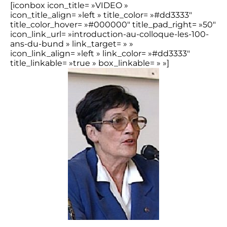
[iconbox icon_title= »VIDEO »
icon_title_align= »left » title_color= »#dd3333″
title_color_hover= »#000000″ title_pad_right= »50″
icon_link_url= »introduction-au-colloque-les-100-
ans-du-bund » link_target= » »
icon_link_align= »left » link_color= »#dd3333″
title_linkable= »true » box_linkable= » »]