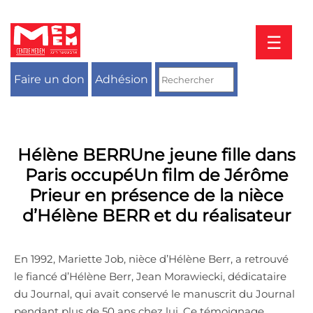
Aller
au
contenu
☰
Faire un don
Adhésion
Hélène BERRUne jeune fille dans
Paris occupéUn film de Jérôme
Prieur en présence de la nièce
d’Hélène BERR et du réalisateur
En 1992, Mariette Job, nièce d’Hélène Berr, a retrouvé
le fiancé d’Hélène Berr, Jean Morawiecki, dédicataire
du Journal, qui avait conservé le manuscrit du Journal
pendant plus de 50 ans chez lui. Ce témoignage