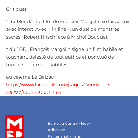
Critiques
* du Monde : Le film de François Margolin se laisse voir
avec intérêt. Avec, « in fine », un duel de monstres
sacrés : Robert Hirsch face à Michel Bouquet
* du JDD : François Margolin signe un film habile et
touchant, délesté de tout pathos et ponctué de
touches d’humour subtiles.
au cinema Le Balzac
https://www.facebook.com/pages/Cinéma-Le-
Balzac/100866003313164
Ecrire au Centre Medem
Adhésion
Partenariat – liens