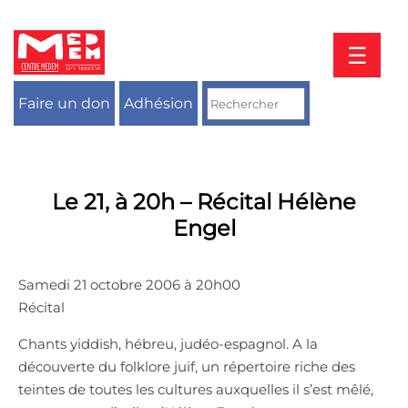
Aller
au
contenu
☰
Faire un don
Adhésion
Le 21, à 20h – Récital Hélène
Engel
Samedi 21 octobre 2006 à 20h00
Récital
Chants yiddish, hébreu, judéo-espagnol. A la
découverte du folklore juif, un répertoire riche des
teintes de toutes les cultures auxquelles il s’est mêlé,