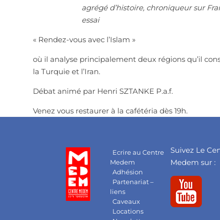
agrégé d’histoire, chroniqueur sur Fra
essai
« Rendez-vous avec l’Islam »
où il analyse principalement deux régions qu’il con
la Turquie et l’Iran.
Débat animé par Henri SZTANKE P.a.f.
Venez vous restaurer à la cafétéria dès 19h.
Suivez Le Ce
Ecrire au Centre
Medem sur :
Medem
Adhésion
Partenariat –
liens
Caveaux
Locations