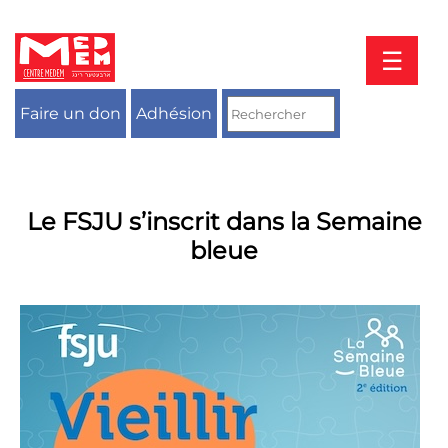
Aller
au
contenu
☰
Faire un don
Adhésion
Le FSJU s’inscrit dans la Semaine
bleue