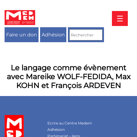
Aller
au
contenu
☰
Faire un don
Adhésion
Le langage comme évènement
avec Mareike WOLF-FEDIDA, Max
KOHN et François ARDEVEN
Ecrire au Centre Medem
Adhésion
Partenariat – liens