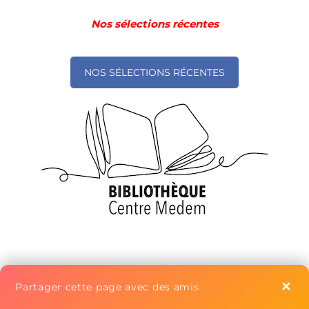
Nos sélections récentes
NOS SÉLECTIONS RÉCENTES
✕
Et aussi les plus
anciennes sélections de la
Partager cette page avec des amis
bibliothèque