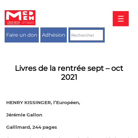
Aller
au
contenu
☰
Faire un don
Adhésion
Livres de la rentrée sept – oct
2021
HENRY KISSINGER, l’Européen,
Jérémie Gallon
Gallimard, 244 pages