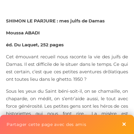
SHIMON LE PARJURE : mes juifs de Damas
Moussa ABADI
éd. Du Laquet, 252 pages
Cet émouvant recueil nous raconte la vie des juifs de
Damas. Il est difficile de le situer dans le temps. Ce qui
est certain, c’est que ces petites aventures drôlatiques
ont toutes lieu dans le ghetto. 1950 ?
Sous les yeux du Saint béni-soit-il, on se chamaille, on
chaparde, on médit, on s’entr’aide aussi, le tout avec
force générosité. Les petites gens sont les héros de ces
historiettes qui nous font rire… La misère est
omniprésente, mais tous acceptent leur sort. Pas de
✕
Partager cette page avec des amis
plainte, pas de larme…