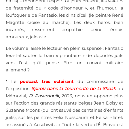
nazis) – répondent l’espoir toujours présent, les valeurs
de fraternité du « code d’honneur », et l’humour, la
loufoquerie de Fantasio, les clins d’œil (le peintre René
Magritte croisé au marché). Les deux héros, bien
incarnés, ressentent empathie, peine, émois
amoureux, jalousie.
Le volume laisse le lecteur en plein suspense : Fantasio
fera-t-il sauter le train « prioritaire » de déportés juifs
vers l’est, qu’il pense être un convoi militaire
allemand ?
* Le
podcast très éclairant
du commissaire de
l’exposition
Spirou dans la tourmente de la Shoah
au
Mémorial,
D. Pasamonik,
2023, nous en apprend plus
sur l’action des grands résistants belges Jean Doisy et
Suzanne Moons (qui ont sauvé des centaines d’enfants
juifs), sur les peintres Felix Nussbaum et Felka Platek
assassinés à Auschwitz. « Toute la vertu d’É. Bravo est