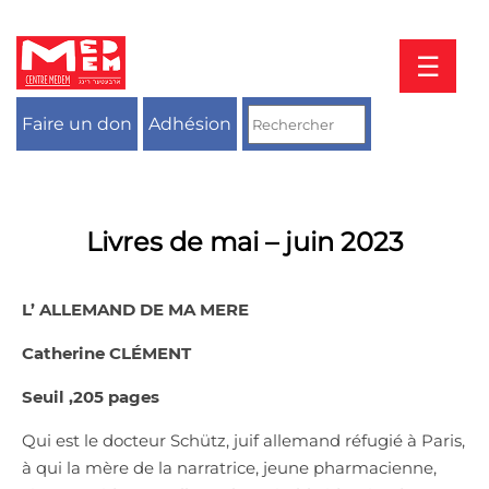
Aller
au
contenu
☰
Faire un don
Adhésion
Livres de mai – juin 2023
L’ ALLEMAND DE MA MERE
Catherine CL
É
MENT
Seuil ,205 pages
Qui est le docteur Schütz, juif allemand réfugié à Paris,
à qui la mère de la narratrice, jeune pharmacienne,