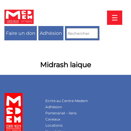
Aller
au
contenu
☰
Faire un don
Adhésion
Midrash laique
Ecrire au Centre Medem
Adhésion
Partenariat – liens
Caveaux
Locations