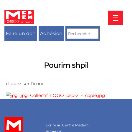
Aller
au
contenu
☰
Faire un don
Adhésion
Pourim shpil
cliquez sur l’icône
Ecrire au Centre Medem
Adhésion