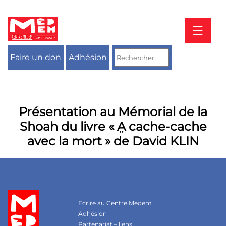
Aller
au
contenu
☰
Faire un don
Adhésion
Présentation au Mémorial de la
Shoah du livre « A̤ cache-cache
avec la mort » de David KLIN
Ecrire au Centre Medem
Adhésion
Partenariat – liens