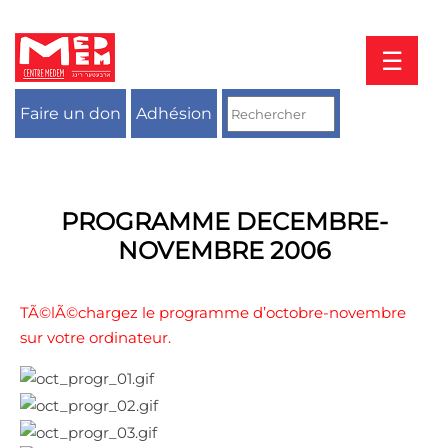
Aller
au
contenu
☰
Faire un don
Adhésion
PROGRAMME DECEMBRE-
NOVEMBRE 2006
TÃ©lÃ©chargez le programme d’octobre-novembre
sur votre ordinateur.