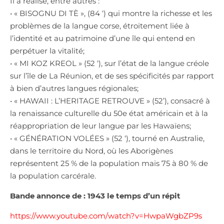
Il a réalisé, entre autres :
• « BISOGNU DI TÈ », (84 ‘) qui montre la richesse et les
problèmes de la langue corse, étroitement liée à
l’identité et au patrimoine d’une île qui entend en
perpétuer la vitalité;
• « MI KOZ KREOL » (52 ‘), sur l’état de la langue créole
sur l’île de La Réunion, et de ses spécificités par rapport
à bien d’autres langues régionales;
• « HAWAII : L’HERITAGE RETROUVE » (52’), consacré à
la renaissance culturelle du 50e état américain et à la
réappropriation de leur langue par les Hawaïens;
• « GÉNÉRATION VOLÉES » (52 ‘), tourné en Australie,
dans le territoire du Nord, où les Aborigènes
représentent 25 % de la population mais 75 à 80 % de
la population carcérale.
Bande annonce de : 1943 le temps d’un répit
https://www.youtube.com/watch?v=HwpaWgbZP9s