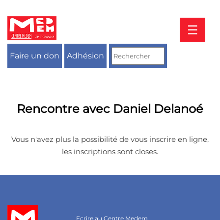
Aller
au
contenu
☰
Faire un don
Adhésion
Rencontre avec Daniel Delanoé
Vous n'avez plus la possibilité de vous inscrire en ligne,
les inscriptions sont closes.
Ecrire au Centre Medem