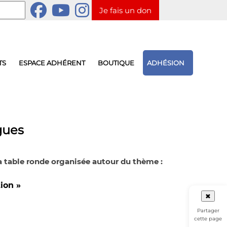
Je fais un don
TS
ESPACE ADHÉRENT
BOUTIQUE
ADHÉSION
gues
a table ronde organisée autour du thème :
tion »
✖
Partager
cette page