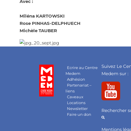
Avec :
Miléna KARTOWSKI
Rose PINHAS-DELPHUECH
Michèle TAUBER
Suivez Le Ce
Ecrire au Centre
Medem sur :
Medem
Adhésion
Partenariat –
liens
Caveaux
Locations
Newsletter
Rechercher su
Faire un don
Mentions lég