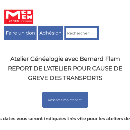
Aller
au
contenu
Faire un don
Adhésion
Atelier Généalogie avec Bernard Flam
REPORT DE L’ATELIER POUR CAUSE DE
GREVE DES TRANSPORTS
Réservez maintenant!
 dates vous seront indiquées très vite pour les ateliers d