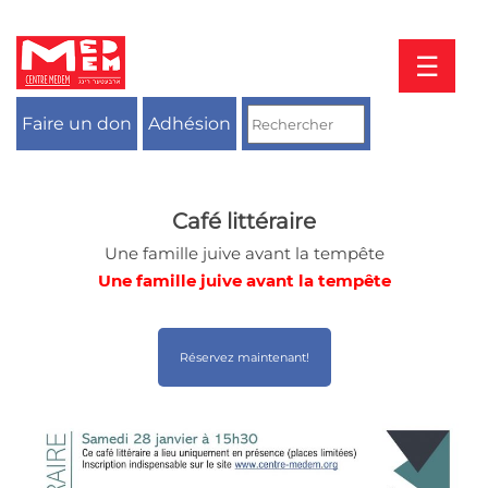
Aller
au
contenu
☰
Faire un don
Adhésion
Café littéraire
Une famille juive avant la tempête
Une famille juive avant la tempête
Réservez maintenant!