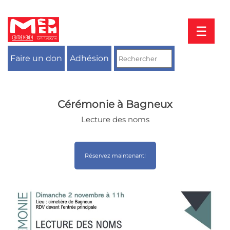
Aller
au
contenu
☰
Faire un don
Adhésion
Cérémonie à Bagneux
Lecture des noms
Réservez maintenant!