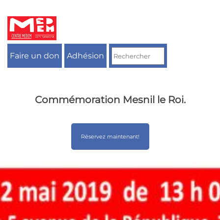
Aller
au
contenu
Faire un don
Adhésion
Commémoration Mesnil le Roi.
Réservez maintenant!