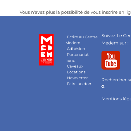
Vous n'avez plus la possibilité de vous inscrire en lig
Suivez Le Ce
Ecrire au Centre
Medem sur :
Medem
Adhésion
Partenariat –
liens
Caveaux
Locations
Newsletter
Rechercher su
Faire un don
Mentions lég