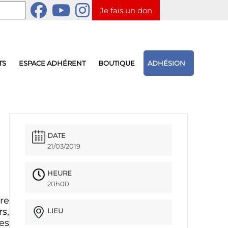
Je fais un don
TS
ESPACE ADHÉRENT
BOUTIQUE
ADHÉSION
DATE
21/03/2019
HEURE
20h00
re
rs,
LIEU
es