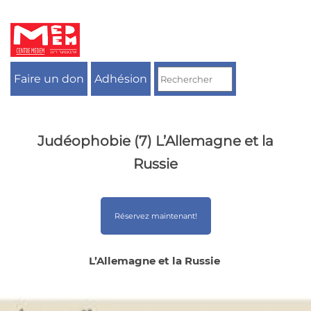
Aller
au
contenu
Faire un don
Adhésion
Judéophobie (7) L’Allemagne et la
Russie
Réservez maintenant!
L’Allemagne et la Russie