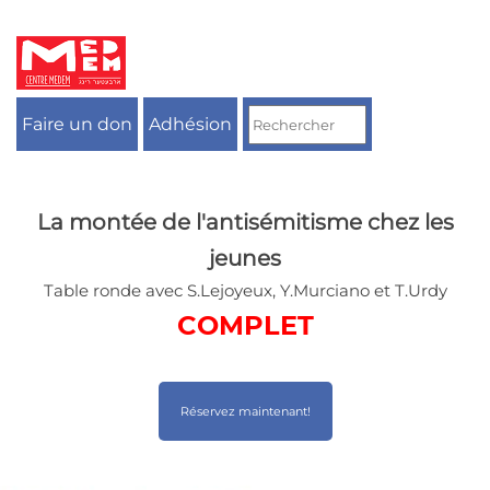
Aller
au
contenu
Faire un don
Adhésion
La montée de l'antisémitisme chez les
jeunes
Table ronde avec S.Lejoyeux, Y.Murciano et T.Urdy
COMPLET
Réservez maintenant!