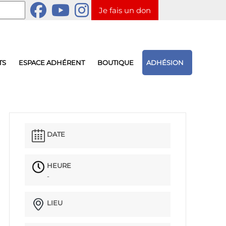
Je fais un don
TS
ESPACE ADHÉRENT
BOUTIQUE
ADHÉSION
DATE
HEURE
-
LIEU