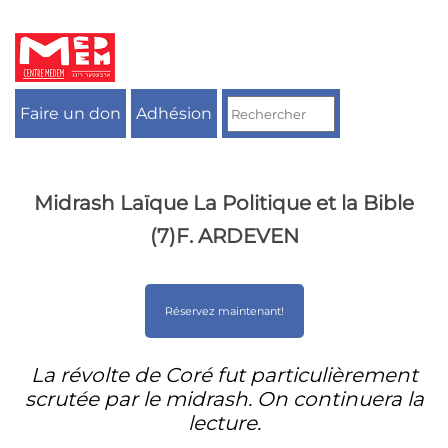
Aller
au
contenu
Faire un don
Adhésion
Midrash Laïque La Politique et la Bible
(7)F. ARDEVEN
Réservez maintenant!
La révolte de Coré fut particulièrement
scrutée par le midrash. On continuera la
lecture.