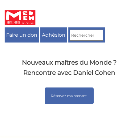
Aller
au
contenu
Faire un don
Adhésion
Nouveaux maîtres du Monde ?
Rencontre avec Daniel Cohen
Réservez maintenant!