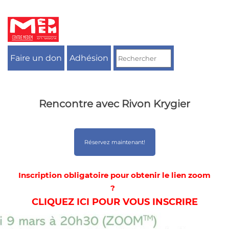
Aller
au
contenu
Faire un don
Adhésion
Rencontre avec Rivon Krygier
Réservez maintenant!
Inscription obligatoire pour obtenir le lien zoom
?
CLIQUEZ ICI POUR VOUS INSCRIRE