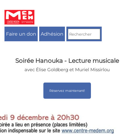
Aller
au
contenu
Faire un don
Adhésion
Soirée Hanouka - Lecture musicale
avec Élise Goldberg et Muriel Missirlou
Réservez maintenant!