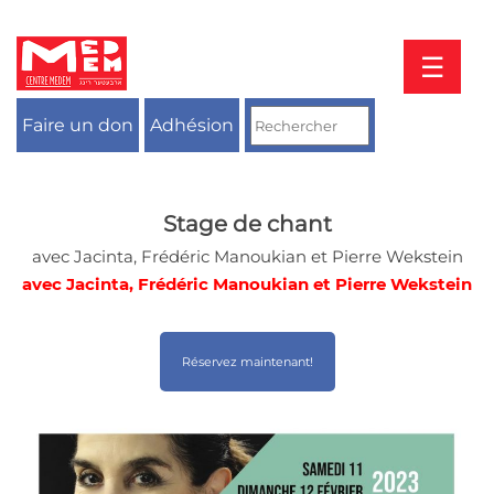
Aller
au
contenu
☰
Faire un don
Adhésion
Stage de chant
avec Jacinta, Frédéric Manoukian et Pierre Wekstein
avec Jacinta, Frédéric Manoukian et Pierre Wekstein
Réservez maintenant!