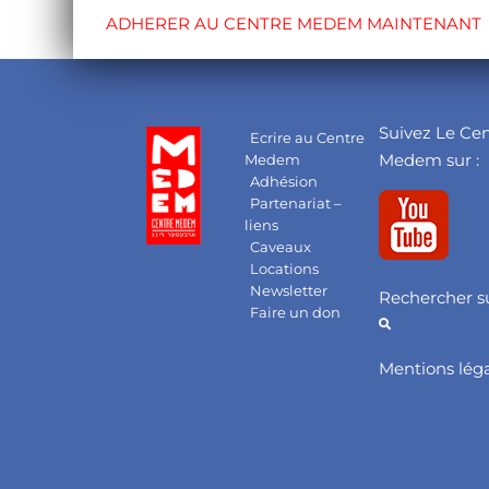
ADHERER AU CENTRE MEDEM MAINTENANT
Suivez Le Ce
Ecrire au Centre
Medem sur :
Medem
Adhésion
Partenariat –
liens
Caveaux
Locations
Newsletter
Rechercher su
Faire un don
Mentions lég