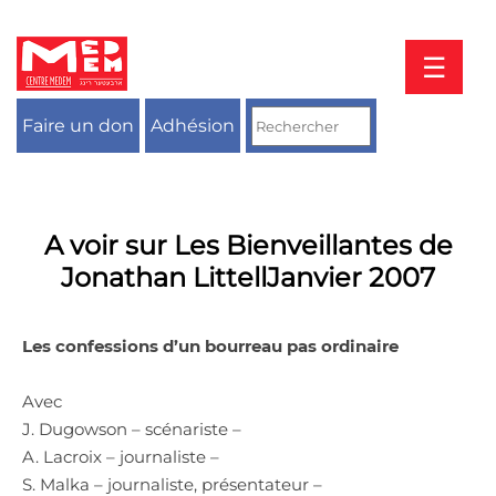
Aller
au
contenu
☰
Faire un don
Adhésion
A voir sur Les Bienveillantes de
Jonathan LittellJanvier 2007
Les confessions d’un bourreau pas ordinaire
Avec
J. Dugowson – scénariste –
A. Lacroix – journaliste –
S. Malka – journaliste, présentateur –