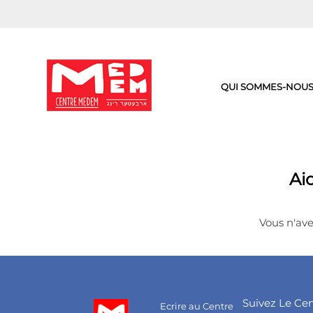
Aller
au
contenu
QUI SOMMES-NOUS
Ai
Vous n'avez
Suivez Le Ce
Ecrire au Centre